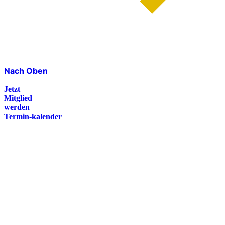
Nach Oben
Jetzt
Mitglied
werden
Termin-kalender
Presse
Magazin
Downloads
FAQ
Impressum
Datenschutz