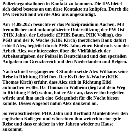
Polizeiorganisationen in Kontakt zu kommen. Die IPA bietet
sich dabei bestens an um diese Kontakte zu knüpfen. Durch die
IPA Deutschland wurde Alex uns angekündigt.
Am 14.09.2025 besuchte er das Polizeipräsidium Aachen. Mit
freundlicher und unkomplizierter Unterstützung der PW Ost
(PHK Jahn), der Leitstelle (EPHK Baum, PHK Volling), des
PGD und der K-Wache (KHK Kirch) (herzlichen Dank dafür)
erhielt Alex, begleitet durch PHK Jahn, einen Eindruck von der
Arbeit. Alex war interessiert über die Vielfältigkeit der
Arbeitsaufgaben der Polizei in Deutschland und den speziellen
Aufgaben im Grenzbereich mit den Niederlanden und Belgien.
Nach schnell vergangenen 3 Stunden setzte Alex Williams seine
Reise in Richtung Eifel fort. Der KvD der K-Wache (KHK
Thomas Kirch) erfuhr, dass Alex sich in Richtung Eifel
aufmachen wollte. Da Thomas in Walheim (liegt auf dem Weg
in Richtung Eifel) wohnt, bot er Alex an, dass er ihn begleiten
würde und ihm auch eine Gelegenheit für die Nacht bieten
könnte. Dieses Angebot nahm Alex dankend an.
So verabschiedeten PHK Jahn und Berthold Mühlenhöver den
englischen Kollegen und wünschten ihm weiterhin eine gute
Reise und dass er sicher in vier Jahren wieder zu Hause
ankommt.