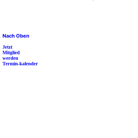
Nach Oben
Jetzt
Mitglied
werden
Termin-kalender
Presse
Magazin
Downloads
FAQ
Impressum
Datenschutz