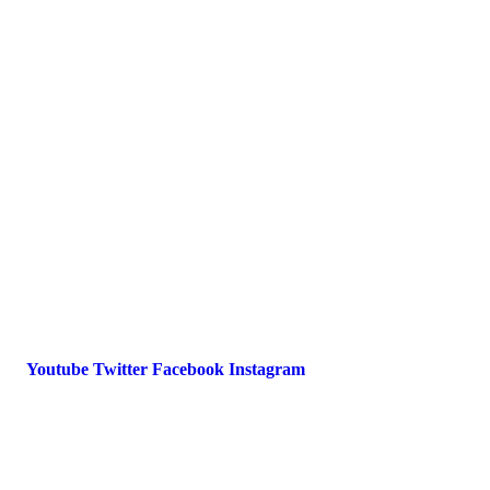
Presse
Magazin
Downloads
FAQ
Impressum
Datenschutz
International Police Association
IPA Deutsche Sektion e.V.
Schulze-Delitzsch-Straße 4
66450 Bexbach / Germany
Telefon +49 6826 510 99-0
service@ipa-deutschland.de
Youtube
Twitter
Facebook
Instagram
© 2022 IPA Deutschland