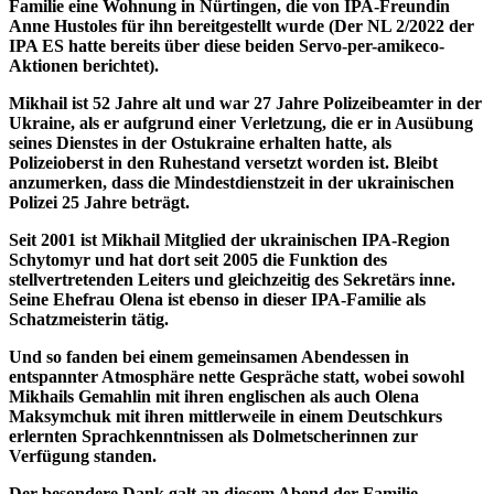
Familie eine Wohnung in Nürtingen, die von IPA-Freundin
Anne Hustoles für ihn bereitgestellt wurde (Der NL 2/2022 der
IPA ES hatte bereits über diese beiden Servo-per-amikeco-
Aktionen berichtet).
Mikhail ist 52 Jahre alt und war 27 Jahre Polizeibeamter in der
Ukraine, als er aufgrund einer Verletzung, die er in Ausübung
seines Dienstes in der Ostukraine erhalten hatte, als
Polizeioberst in den Ruhestand versetzt worden ist. Bleibt
anzumerken, dass die Mindestdienstzeit in der ukrainischen
Polizei 25 Jahre beträgt.
Seit 2001 ist Mikhail Mitglied der ukrainischen IPA-Region
Schytomyr und hat dort seit 2005 die Funktion des
stellvertretenden Leiters und gleichzeitig des Sekretärs inne.
Seine Ehefrau Olena ist ebenso in dieser IPA-Familie als
Schatzmeisterin tätig.
Und so fanden bei einem gemeinsamen Abendessen in
entspannter Atmosphäre nette Gespräche statt, wobei sowohl
Mikhails Gemahlin mit ihren englischen als auch Olena
Maksymchuk mit ihren mittlerweile in einem Deutschkurs
erlernten Sprachkenntnissen als Dolmetscherinnen zur
Verfügung standen.
Der besondere Dank galt an diesem Abend der Familie