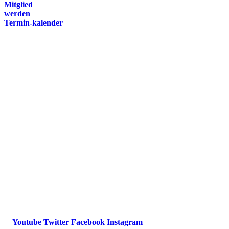
Mitglied
werden
Termin-kalender
Presse
Magazin
Downloads
FAQ
Impressum
Datenschutz
International Police Association
IPA Deutsche Sektion e.V.
Schulze-Delitzsch-Straße 4
66450 Bexbach / Germany
Telefon +49 6826 510 99-0
service@ipa-deutschland.de
Youtube
Twitter
Facebook
Instagram