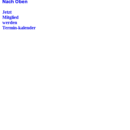
Nach Oben
Jetzt
Mitglied
werden
Termin-kalender
Presse
Magazin
Downloads
FAQ
Impressum
Datenschutz
International Police Association
IPA Deutsche Sektion e.V.
Schulze-Delitzsch-Straße 4
66450 Bexbach / Germany
Telefon +49 6826 510 99-0
service@ipa-deutschland.de