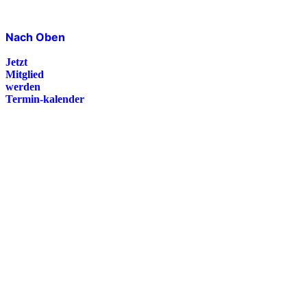
Nach Oben
Jetzt
Mitglied
werden
Termin-kalender
Presse
Magazin
Downloads
FAQ
Impressum
Datenschutz
International Police Association
IPA Deutsche Sektion e.V.
Schulze-Delitzsch-Straße 4