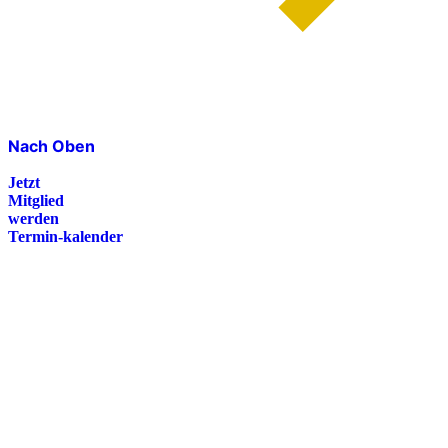
Nach Oben
Jetzt
Mitglied
werden
Termin-kalender
Presse
Magazin
Downloads
FAQ
Impressum
Datenschutz