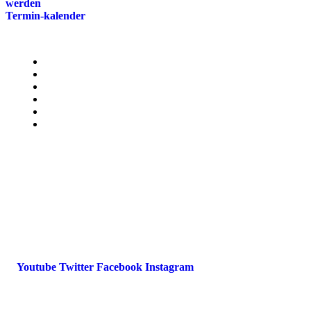
werden
Termin-kalender
Menü
Presse
Magazin
Downloads
FAQ
Impressum
Datenschutz
International Police Association
IPA Deutsche Sektion e.V.
Schulze-Delitzsch-Straße 4
66450 Bexbach / Germany
Telefon +49 6826 510 99-0
service@ipa-deutschland.de
Youtube
Twitter
Facebook
Instagram
© 2022 IPA Deutschland