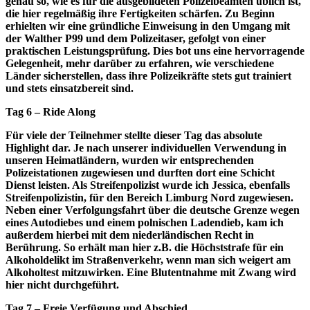
genau so, wie es für die ausgebildeten Polizeibeamten üblich ist,
die hier regelmäßig ihre Fertigkeiten schärfen. Zu Beginn
erhielten wir eine gründliche Einweisung in den Umgang mit
der Walther P99 und dem Polizeitaser, gefolgt von einer
praktischen Leistungsprüfung. Dies bot uns eine hervorragende
Gelegenheit, mehr darüber zu erfahren, wie verschiedene
Länder sicherstellen, dass ihre Polizeikräfte stets gut trainiert
und stets einsatzbereit sind.
Tag 6 – Ride Along
Für viele der Teilnehmer stellte dieser Tag das absolute
Highlight dar. Je nach unserer individuellen Verwendung in
unseren Heimatländern, wurden wir entsprechenden
Polizeistationen zugewiesen und durften dort eine Schicht
Dienst leisten. Als Streifenpolizist wurde ich Jessica, ebenfalls
Streifenpolizistin, für den Bereich Limburg Nord zugewiesen.
Neben einer Verfolgungsfahrt über die deutsche Grenze wegen
eines Autodiebes und einem polnischen Ladendieb, kam ich
außerdem hierbei mit dem niederländischen Recht in
Berührung. So erhält man hier z.B. die Höchststrafe für ein
Alkoholdelikt im Straßenverkehr, wenn man sich weigert am
Alkoholtest mitzuwirken. Eine Blutentnahme mit Zwang wird
hier nicht durchgeführt.
Tag 7 – Freie Verfügung und Abschied