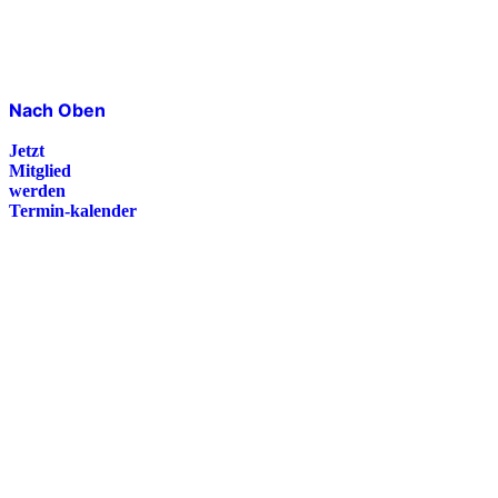
Nach Oben
Jetzt
Mitglied
werden
Termin-kalender
Presse
Magazin
Downloads
FAQ
Impressum
Datenschutz
International Police Association