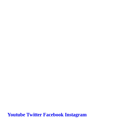
Presse
Magazin
Downloads
FAQ
Impressum
Datenschutz
International Police Association
IPA Deutsche Sektion e.V.
Schulze-Delitzsch-Straße 4
66450 Bexbach / Germany
Telefon +49 6826 510 99-0
service@ipa-deutschland.de
Youtube
Twitter
Facebook
Instagram
© 2022 IPA Deutschland