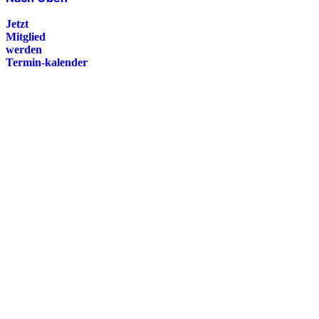
Jetzt
Mitglied
werden
Termin-kalender
Presse
Magazin
Downloads
FAQ
Impressum
Datenschutz
International Police Association
IPA Deutsche Sektion e.V.
Schulze-Delitzsch-Straße 4
66450 Bexbach / Germany
Telefon +49 6826 510 99-0
service@ipa-deutschland.de