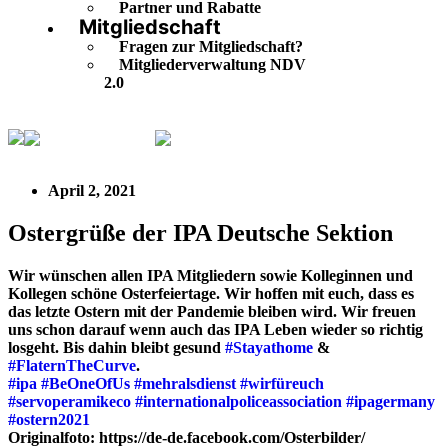
Partner und Rabatte
Mitgliedschaft
Fragen zur Mitgliedschaft?
Mitgliederverwaltung NDV
2.0
IPA Deutschland
Ostergrüße der IPA Deutsche Sektion
April 2, 2021
Ostergrüße der IPA Deutsche Sektion
Wir wünschen allen IPA Mitgliedern sowie Kolleginnen und
Kollegen schöne Osterfeiertage. Wir hoffen mit euch, dass es
das letzte Ostern mit der Pandemie bleiben wird. Wir freuen
uns schon darauf wenn auch das IPA Leben wieder so richtig
losgeht. Bis dahin bleibt gesund
#Stayathome
&
#FlaternTheCurve
.
#ipa
#BeOneOfUs
#mehralsdienst
#wirfüreuch
#servoperamikeco
#internationalpoliceassociation
#ipagermany
#ostern2021
Originalfoto: https://de-de.facebook.com/Osterbilder/