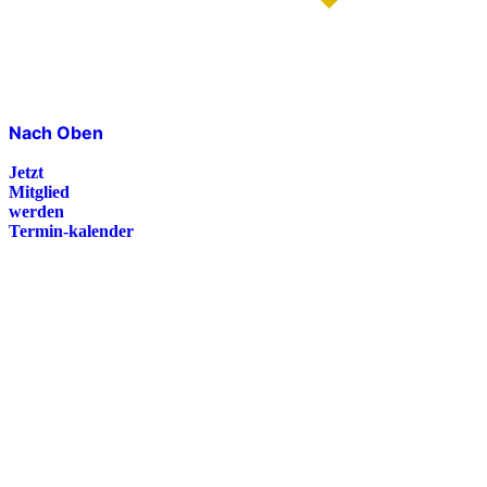
Nach Oben
Jetzt
Mitglied
werden
Termin-kalender
Presse
Magazin
Downloads
FAQ
Impressum
Datenschutz