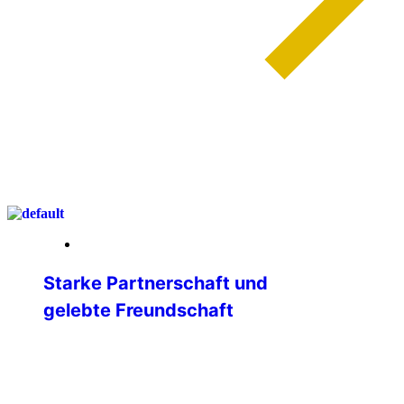
weiterlesen
04. Mai 2026
Starke Partnerschaft und
gelebte Freundschaft
IPA Deutschland beim 42.
Panhellenischen Kongress in Eretria Mit
großer Freude und im Zeichen