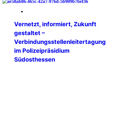
21. April 2026
Vernetzt, informiert, Zukunft
gestaltet –
Verbindungsstellenleitertagung
im Polizeipräsidium
Südosthessen
Offenbach – Es ist ein Termin, der im
Kalender der Verbindungsstellen fest
eingetragen ist. Die jährliche
Leitertagung im Polizeipräsidium
Südosthessen. Doch was sich nach
routinierter Pflichtveranstaltung anhört,
entpuppte sich auch diesmal wieder als
ein Tag voller Impulse, offener Worte und
richtungsweisender Entscheidungen. 🙌
📲 Im Herzen der Region trafen sich die
Verantwortlichen der verschiedenen