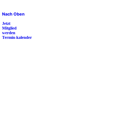
Nach Oben
Jetzt
Mitglied
werden
Termin-kalender
Presse
Magazin
Downloads
FAQ
Impressum
Datenschutz
International Police Association
IPA Deutsche Sektion e.V.
Schulze-Delitzsch-Straße 4