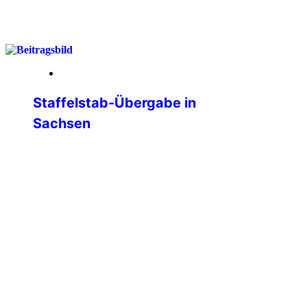
weiterlesen
23. April 2026
Staffelstab-Übergabe in
Sachsen
… an historischem Ort Die IPA-
Landesgruppe Sachsen hat am Samstag,
dem 18. April 2026 in Chemnitz ihren 12.
Landesdelegiertentag erfolgreich
durchgeführt. Neben den klassischen
Themen einer jeden Versammlung und
den Wahlen war es uns ein Anliegen, auf
das 35jährige Jubiläum zumindest
virtuell anzustoßen. Genau in dieser
Stadt, in diesem Besprechungsraum der
Polizeidirektion Chemnitz wurde am […]