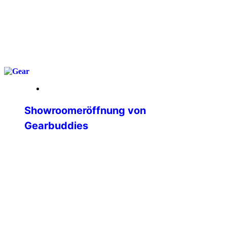
weiterlesen
25. April 2026
Showroomeröffnung von
Gearbuddies
Vor Kurzem erreichte mich eine
Nachricht von Thomas, einem der
Gründer von Gearbuddies
(https://gearbuddies.de/), die mich
besonders gefreut hat. Er lud mich
persönlich ein, bei der Eröffnung des
neuen Showrooms in Nahe dabei zu
sein. Für mich war dieser Termin auch