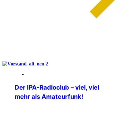
weiterlesen
27. April 2026
Der IPA-Radioclub – viel, viel
mehr als Amateurfunk!
Vor nun bereits über 50 Jahren haben
sich kommunikationsfreudige und
technikverrückte IPA-Freundinnen und -
Freunde gefunden, die den IPA-
Gedanken auch über Funk verbreiten