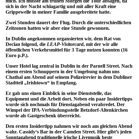
mich. Ich musste am frühen Morgen die Tour absagen, da
sich in der Nacht schlagartig und mit aller Kraft eine
Grippewelle in meiner Familie ausgebreitete hatte.
Zwei Stunden dauert der Flug. Durch die unterschiedlichen
Zeitzonen hatten wir aber eine Stunde gewonnen.
In Dublin angekommen organsierten wir, dem Rat von
Declan folgend, die
LEAP-Visitorcard
, mit der wir alle
öffentlichen Verkehrsmittel für 3 Tage nutzen konnten (16
Euro p.P.).
Unser Hotel lag zentral in Dublin in der Parnell Street. Nach
einem ersten Schnuppern in der Umgebung nahm uns
Chathal am Abend auf seinem Polizeirevier in dem Dubliner
Stadtteil „Irishtown“ in Empfang.
Er gab uns einen Einblick in seine Dienststelle, das
Equipment und die Arbeit dort. Neben ein paar Insidertipps
wurde sich nochmals für Dienstagabend verabredet. Der
Wimpel der IPA-Verbindungsstelle Betzdorf-Altenkirchen
wurde als Gastgeschenk überreicht.
Den ersten Insidertipp nahmen wir noch am gleichen Abend
wahr. Cassidy‘s Bar in der Camden Street. Hier gibt’s jeden
Sonntagabend traditionelle irische Livemusik beste