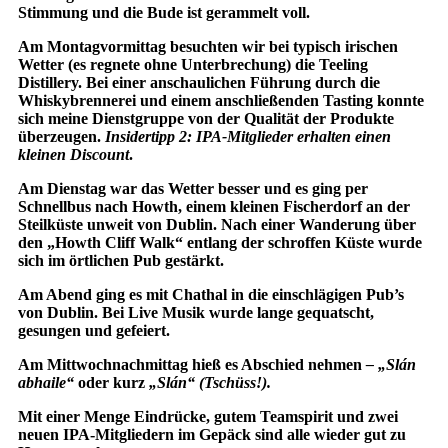
Stimmung und die Bude ist gerammelt voll.
Am Montagvormittag besuchten wir bei typisch irischen
Wetter (es regnete ohne Unterbrechung) die Teeling
Distillery. Bei einer anschaulichen Führung durch die
Whiskybrennerei und einem anschließenden Tasting konnte
sich meine Dienstgruppe von der Qualität der Produkte
überzeugen.
Insidertipp 2:
IPA-Mitglieder erhalten einen
kleinen Discount
.
Am Dienstag war das Wetter besser und es ging per
Schnellbus nach Howth, einem kleinen Fischerdorf an der
Steilküste unweit von Dublin. Nach einer Wanderung über
den „Howth Cliff Walk“ entlang der schroffen Küste wurde
sich im örtlichen Pub gestärkt.
Am Abend ging es mit Chathal in die einschlägigen Pub’s
von Dublin. Bei Live Musik wurde lange gequatscht,
gesungen und gefeiert.
Am Mittwochnachmittag hieß es Abschied nehmen
– „Slán
abhaile“
oder kurz
„Slán“
(Tschüss!).
Mit einer Menge Eindrücke, gutem Teamspirit und zwei
neuen IPA-Mitgliedern im Gepäck sind alle wieder gut zu