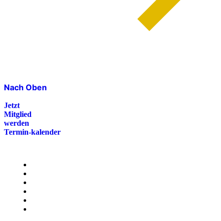
Nach Oben
Jetzt
Mitglied
werden
Termin-kalender
Menü
Presse
Magazin
Downloads
FAQ
Impressum
Datenschutz