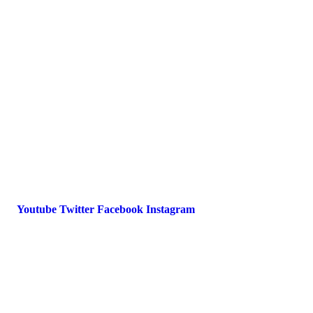
Downloads
FAQ
Impressum
Datenschutz
International Police Association
IPA Deutsche Sektion e.V.
Schulze-Delitzsch-Straße 4
66450 Bexbach / Germany
Telefon +49 6826 510 99-0
service@ipa-deutschland.de
Youtube
Twitter
Facebook
Instagram
© 2022 IPA Deutschland