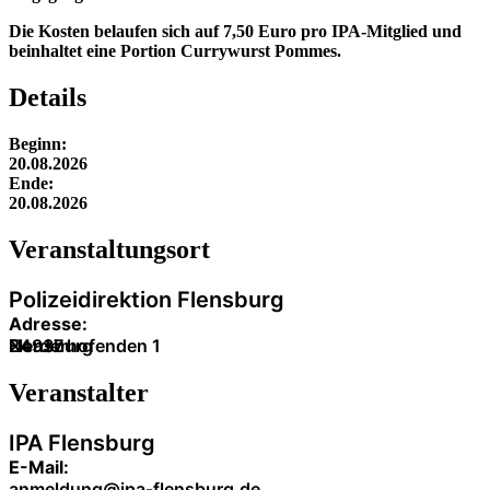
Die Kosten belaufen sich auf 7,50 Euro pro IPA-Mitglied und
beinhaltet eine Portion Currywurst Pommes.
Details
Beginn:
20.08.2026
Ende:
20.08.2026
Veranstaltung­sort
Polizeidirektion Flensburg
Adresse:
Norderhofenden 1
24937
Flensburg
Veranstalter
IPA Flensburg
E-Mail:
anmeldung@ipa-flensburg.de