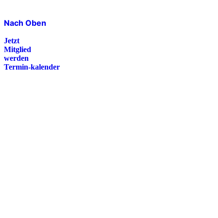
Nach Oben
Jetzt
Mitglied
werden
Termin-kalender
Presse
Magazin
Downloads
FAQ
Impressum
Datenschutz
International Police Association
IPA Deutsche Sektion e.V.
Schulze-Delitzsch-Straße 4
66450 Bexbach / Germany