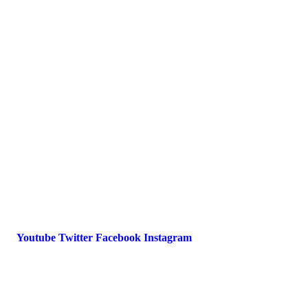
Presse
Magazin
Downloads
FAQ
Impressum
Datenschutz
International Police Association
IPA Deutsche Sektion e.V.
Schulze-Delitzsch-Straße 4
66450 Bexbach / Germany
Telefon +49 6826 510 99-0
service@ipa-deutschland.de
Youtube
Twitter
Facebook
Instagram
© 2022 IPA Deutschland