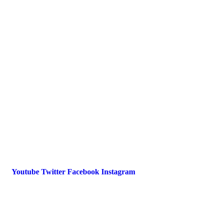
Presse
Magazin
Downloads
FAQ
Impressum
Datenschutz
International Police Association
IPA Deutsche Sektion e.V.
Schulze-Delitzsch-Straße 4
66450 Bexbach / Germany
Telefon +49 6826 510 99-0
service@ipa-deutschland.de
Youtube
Twitter
Facebook
Instagram
© 2022 IPA Deutschland