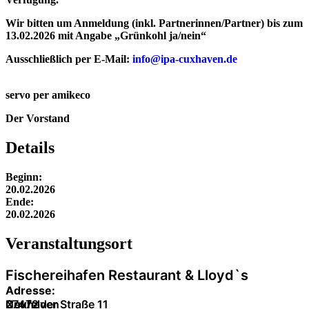
Wir bitten um
Anmeldung
(inkl. Partnerinnen/Partner) bis zum
13.02.2026 mit Angabe „Grünkohl ja/nein“
Ausschließlich per E-Mail:
info@ipa-cuxhaven.de
servo per amikeco
Der Vorstand
Details
Beginn:
20.02.2026
Ende:
20.02.2026
Veranstaltung­sort
Fischereihafen Restaurant & Lloyd`s
Adresse:
Neufelder Straße 11
27472
Cuxhaven