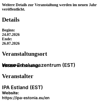
Weitere Details zur Veranstaltung werden im neuen Jahr
veröffentlicht.
Details
Beginn:
24.07.2026
Ende:
26.07.2026
Veranstaltung­sort
Voore Erholungszentrum (EST)
49324
Voore Puhkekeskus
Veranstalter
IPA Estland (EST)
Website:
https://ipa-estonia.eu/en