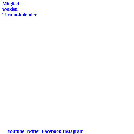
Mitglied
werden
Termin-kalender
Presse
Magazin
Downloads
FAQ
Impressum
Datenschutz
International Police Association
IPA Deutsche Sektion e.V.
Schulze-Delitzsch-Straße 4
66450 Bexbach / Germany
Telefon +49 6826 510 99-0
service@ipa-deutschland.de
Youtube
Twitter
Facebook
Instagram