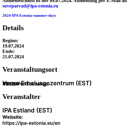
Anmeldeschluss ist der 09.07.2024
. Anmeldung per E-Mail an
suvepaevad@ipa-estonia.eu
2024-IPA-Estonia-summer-days
Herunterladen
Details
Beginn:
19.07.2024
Ende:
21.07.2024
Veranstaltung­sort
Voore Erholungszentrum (EST)
49324
Voore Puhkekeskus
Veranstalter
IPA Estland (EST)
Website:
https://ipa-estonia.eu/en