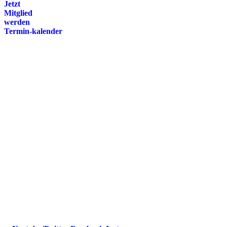
Jetzt
Mitglied
werden
Termin-kalender
Presse
Magazin
Downloads
FAQ
Impressum
Datenschutz
International Police Association
IPA Deutsche Sektion e.V.
Schulze-Delitzsch-Straße 4
66450 Bexbach / Germany
Telefon +49 6826 510 99-0
service@ipa-deutschland.de