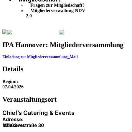
Fragen zur Mitgliedschaft?
Mitgliederverwaltung NDV
2.0
Veranstaltungskalender
IPA Hannover: Mitgliederversa
IPA Hannover: Mitgliederversammlung
Einladung zur Mitgliederversammlung_Mail
Herunterladen
Details
Beginn:
07.04.2026
Veranstaltung­sort
Chief’s Catering & Events
Adresse:
Möckernstraße 30
30163
Hannover