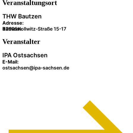
Veranstaltung­sort
THW Bautzen
Adresse:
Käthe-Kollwitz-Straße 15-17
02625
Bautzen
Veranstalter
IPA Ostsachsen
E-Mail:
ostsachsen@ipa-sachsen.de