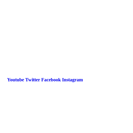
FAQ
Impressum
Datenschutz
International Police Association
IPA Deutsche Sektion e.V.
Schulze-Delitzsch-Straße 4
66450 Bexbach / Germany
Telefon +49 6826 510 99-0
service@ipa-deutschland.de
Youtube
Twitter
Facebook
Instagram
© 2022 IPA Deutschland