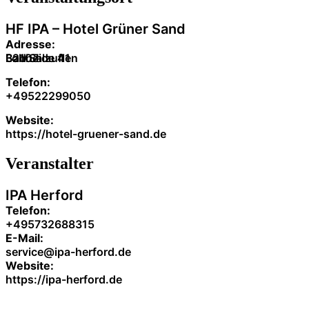
HF IPA – Hotel Grüner Sand
Adresse:
Lohheide 41
32107
Bad Salzuflen
Telefon:
+49522299050
Website:
https://hotel-gruener-sand.de
Veranstalter
IPA Herford
Telefon:
+495732688315
E-Mail:
service@ipa-herford.de
Website:
https://ipa-herford.de