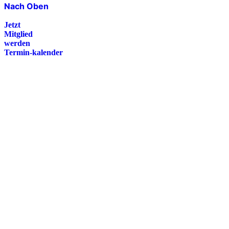
Nach Oben
Jetzt
Mitglied
werden
Termin-kalender
Presse
Magazin
Downloads
FAQ
Impressum
Datenschutz
International Police Association
IPA Deutsche Sektion e.V.
Schulze-Delitzsch-Straße 4
66450 Bexbach / Germany
Telefon +49 6826 510 99-0
service@ipa-deutschland.de