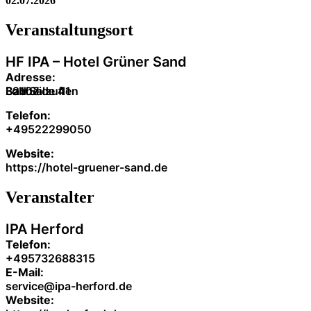
02.07.2026
Veranstaltung­sort
HF IPA – Hotel Grüner Sand
Adresse:
Lohheide 41
32107
Bad Salzuflen
Telefon:
+49522299050
Website:
https://hotel-gruener-sand.de
Veranstalter
IPA Herford
Telefon:
+495732688315
E-Mail:
service@ipa-herford.de
Website: