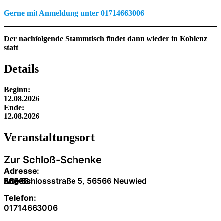
Gerne mit Anmeldung unter 01714663006
Der nachfolgende Stammtisch findet dann wieder in Koblenz
statt
Details
Beginn:
12.08.2026
Ende:
12.08.2026
Veranstaltung­sort
Zur Schloß-Schenke
Adresse:
Alte Schlossstraße 5, 56566 Neuwied
56566
Engers
Telefon:
01714663006