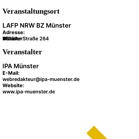
Veranstaltung­sort
LAFP NRW BZ Münster
Adresse:
Weseler Straße 264
48151
Münster
Veranstalter
IPA Münster
E-Mail:
webredakteur@ipa-muenster.de
Website:
www.ipa-muenster.de