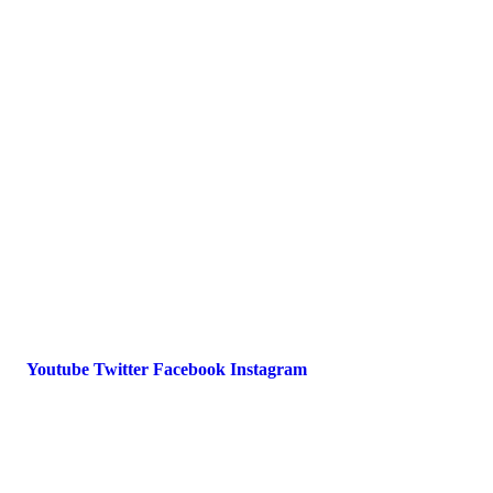
Presse
Magazin
Downloads
FAQ
Impressum
Datenschutz
International Police Association
IPA Deutsche Sektion e.V.
Schulze-Delitzsch-Straße 4
66450 Bexbach / Germany
Telefon +49 6826 510 99-0
service@ipa-deutschland.de
Youtube
Twitter
Facebook
Instagram
© 2022 IPA Deutschland