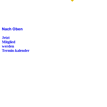
Nach Oben
Jetzt
Mitglied
werden
Termin-kalender
Presse
Magazin
Downloads
FAQ
Impressum
Datenschutz