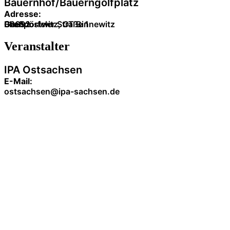
Bauernhof/Bauerngolfplatz
Adresse:
Ebendörfeler Straße 1
02692
Großpostwitz, OT Binnewitz
Veranstalter
IPA Ostsachsen
E-Mail:
ostsachsen@ipa-sachsen.de