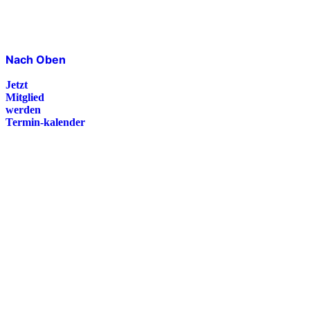
Nach Oben
Jetzt
Mitglied
werden
Termin-kalender
Presse
Magazin
Downloads
FAQ
Impressum
Datenschutz
International Police Association
IPA Deutsche Sektion e.V.