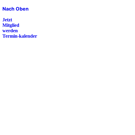
Nach Oben
Jetzt
Mitglied
werden
Termin-kalender
Presse
Magazin
Downloads
FAQ
Impressum
Datenschutz
International Police Association
IPA Deutsche Sektion e.V.
Schulze-Delitzsch-Straße 4
66450 Bexbach / Germany
Telefon +49 6826 510 99-0