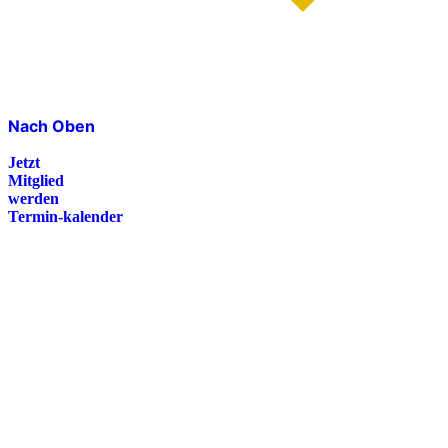
Nach Oben
Jetzt
Mitglied
werden
Termin-kalender
Presse
Magazin
Downloads
FAQ
Impressum
Datenschutz