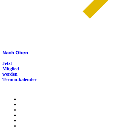
Nach Oben
Jetzt
Mitglied
werden
Termin-kalender
Menü
Presse
Magazin
Downloads
FAQ
Impressum
Datenschutz