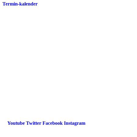
Termin-kalender
Presse
Magazin
Downloads
FAQ
Impressum
Datenschutz
International Police Association
IPA Deutsche Sektion e.V.
Schulze-Delitzsch-Straße 4
66450 Bexbach / Germany
Telefon +49 6826 510 99-0
service@ipa-deutschland.de
Youtube
Twitter
Facebook
Instagram
© 2022 IPA Deutschland