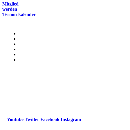
Mitglied
werden
Termin-kalender
Menü
Presse
Magazin
Downloads
FAQ
Impressum
Datenschutz
International Police Association
IPA Deutsche Sektion e.V.
Schulze-Delitzsch-Straße 4
66450 Bexbach / Germany
Telefon +49 6826 510 99-0
service@ipa-deutschland.de
Youtube
Twitter
Facebook
Instagram
© 2022 IPA Deutschland