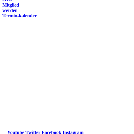
Mitglied
werden
Termin-kalender
Presse
Magazin
Downloads
FAQ
Impressum
Datenschutz
International Police Association
IPA Deutsche Sektion e.V.
Schulze-Delitzsch-Straße 4
66450 Bexbach / Germany
Telefon +49 6826 510 99-0
service@ipa-deutschland.de
Youtube
Twitter
Facebook
Instagram