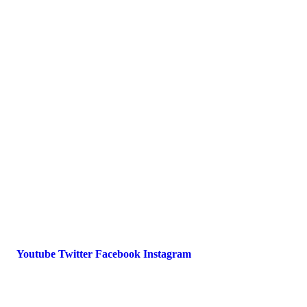
Presse
Magazin
Downloads
FAQ
Impressum
Datenschutz
International Police Association
IPA Deutsche Sektion e.V.
Schulze-Delitzsch-Straße 4
66450 Bexbach / Germany
Telefon +49 6826 510 99-0
service@ipa-deutschland.de
Youtube
Twitter
Facebook
Instagram
© 2022 IPA Deutschland