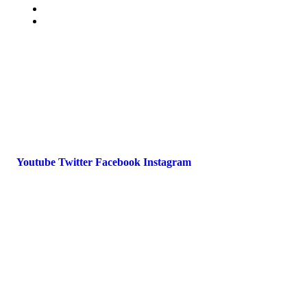
Impressum
Datenschutz
International Police Association
IPA Deutsche Sektion e.V.
Schulze-Delitzsch-Straße 4
66450 Bexbach / Germany
Telefon +49 6826 510 99-0
service@ipa-deutschland.de
Youtube
Twitter
Facebook
Instagram
© 2022 IPA Deutschland