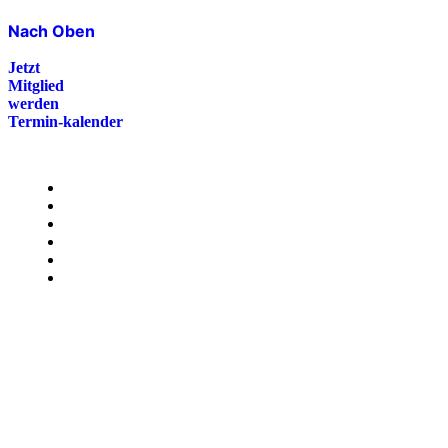
Nach Oben
Jetzt
Mitglied
werden
Termin-kalender
Menü
Presse
Magazin
Downloads
FAQ
Impressum
Datenschutz
International Police Association
IPA Deutsche Sektion e.V.
Schulze-Delitzsch-Straße 4
66450 Bexbach / Germany
Telefon +49 6826 510 99-0
service@ipa-deutschland.de