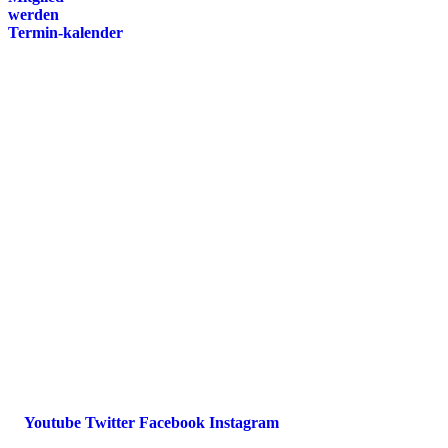
werden
Termin-kalender
Presse
Magazin
Downloads
FAQ
Impressum
Datenschutz
International Police Association
IPA Deutsche Sektion e.V.
Schulze-Delitzsch-Straße 4
66450 Bexbach / Germany
Telefon +49 6826 510 99-0
service@ipa-deutschland.de
Youtube
Twitter
Facebook
Instagram