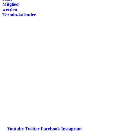
Mitglied
werden
Termin-kalender
Presse
Magazin
Downloads
FAQ
Impressum
Datenschutz
International Police Association
IPA Deutsche Sektion e.V.
Schulze-Delitzsch-Straße 4
66450 Bexbach / Germany
Telefon +49 6826 510 99-0
service@ipa-deutschland.de
Youtube
Twitter
Facebook
Instagram