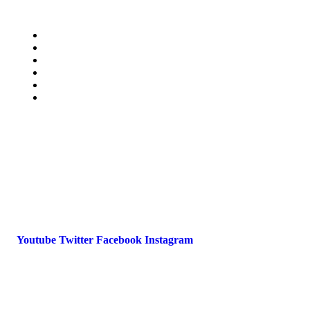
Menü
Presse
Magazin
Downloads
FAQ
Impressum
Datenschutz
International Police Association
IPA Deutsche Sektion e.V.
Schulze-Delitzsch-Straße 4
66450 Bexbach / Germany
Telefon +49 6826 510 99-0
service@ipa-deutschland.de
Youtube
Twitter
Facebook
Instagram
© 2022 IPA Deutschland