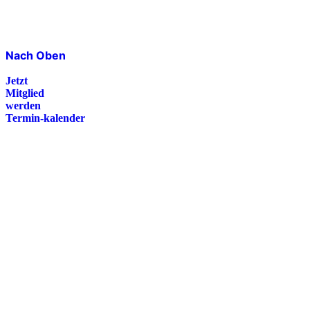
Nach Oben
Jetzt
Mitglied
werden
Termin-kalender
Presse
Magazin
Downloads
FAQ
Impressum
Datenschutz
International Police Association
IPA Deutsche Sektion e.V.