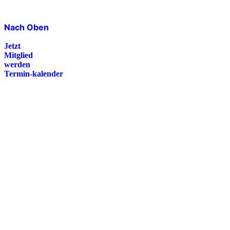
Nach Oben
Jetzt
Mitglied
werden
Termin-kalender
Presse
Magazin
Downloads
FAQ
Impressum
Datenschutz
International Police Association
IPA Deutsche Sektion e.V.
Schulze-Delitzsch-Straße 4
66450 Bexbach / Germany