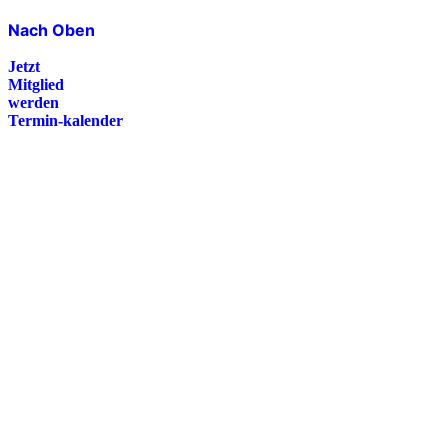
Nach Oben
Jetzt
Mitglied
werden
Termin-kalender
Presse
Magazin
Downloads
FAQ
Impressum
Datenschutz
International Police Association
IPA Deutsche Sektion e.V.
Schulze-Delitzsch-Straße 4
66450 Bexbach / Germany
Telefon +49 6826 510 99-0