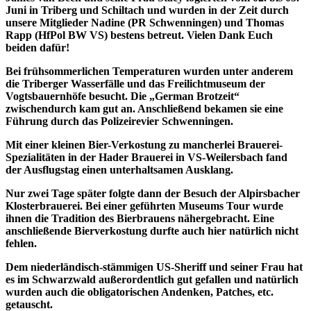
Juni in Triberg und Schiltach und wurden in der Zeit durch
unsere Mitglieder Nadine (PR Schwenningen) und Thomas
Rapp (HfPol BW VS) bestens betreut. Vielen Dank Euch
beiden dafür!
Bei frühsommerlichen Temperaturen wurden unter anderem
die Triberger Wasserfälle und das Freilichtmuseum der
Vogtsbauernhöfe besucht. Die „German Brotzeit“
zwischendurch kam gut an. Anschließend bekamen sie eine
Führung durch das Polizeirevier Schwenningen.
Mit einer kleinen Bier-Verkostung zu mancherlei Brauerei-
Spezialitäten in der Hader Brauerei in VS-Weilersbach fand
der Ausflugstag einen unterhaltsamen Ausklang.
Nur zwei Tage später folgte dann der Besuch der Alpirsbacher
Klosterbrauerei. Bei einer geführten Museums Tour wurde
ihnen die Tradition des Bierbrauens nähergebracht. Eine
anschließende Bierverkostung durfte auch hier natürlich nicht
fehlen.
Dem niederländisch-stämmigen US-Sheriff und seiner Frau hat
es im Schwarzwald außerordentlich gut gefallen und natürlich
wurden auch die obligatorischen Andenken, Patches, etc.
getauscht.