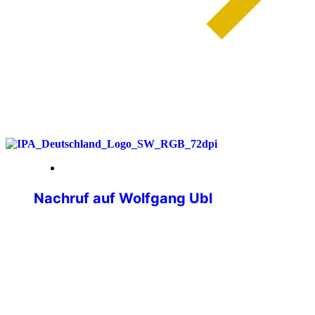
weiterlesen
05. Dezember 2025
Nachruf auf Wolfgang Ubl
Ein IPA-Freund, der uns fehlen wird Mit
großer Betroffenheit und tiefem Schmerz
hat die IPA Deutschland vom Tod
unseres langjährigen IPA-Freundes
Wolfgang Ubl erfahren, der am 2.
Dezember 2025 verstorben ist. Sein
Verlust hinterlässt eine spürbare Lücke –