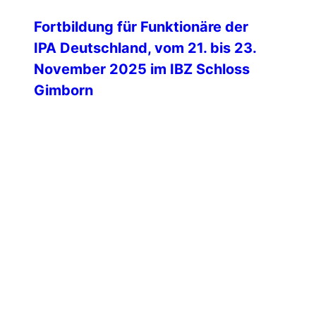
Fortbildung für Funktionäre der
IPA Deutschland, vom 21. bis 23.
November 2025 im IBZ Schloss
Gimborn
In der traumhaften Kulisse des IBZ-
Schlosses Gimborn fand vom 21. bis
zum 23. November 2025 die diesjährige
Fortbildung für Funktionäre der IPA
Deutschland statt. Rund 30
Funktionärinnen und Funktionäre
nahmen an dieser intensiven und
zugleich inspirierenden Veranstaltung
teil. Wie bereits im Frühjahr wurde die
Fortbildung wieder als hybride
Veranstaltung durchgeführt. Die beiden
Generalsekretäre, Michael Schulz […]