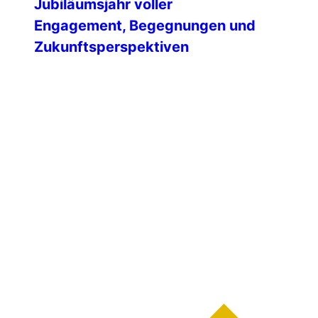
Jubiläumsjahr voller
Engagement, Begegnungen und
Zukunftsperspektiven
Das Jahr 2025 war für die IPA
Deutschland ein ganz besonderes Jahr.
Als Jubiläumsjahr hat es eindrucksvoll
gezeigt, wie lebendig, vielfältig und
engagiert unsere Gemeinschaft ist –
getragen von Mitgliedern, die den IPA-
Gedanken tagtäglich mit Leben füllen.
Ein prägendes Element des Jahres waren
erneut die zahlreichen internationalen
Hospitationen. Berichte aus Ländern wie
Estland, Finnland, Italien, […]