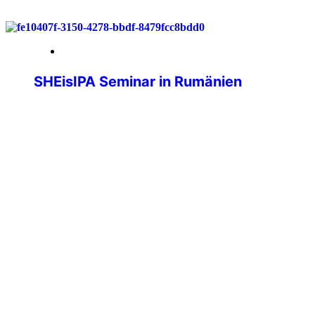
28. November 2025
SHEisIPA Seminar in Rumänien
Über die International police association
– IPA erhielten wir eine Einladung zur
Internationalen Konferenz „The Role of
Woman in IPA – SHEisIPA“ in Rumänien
Iasi. Am Mittwoch begann unsere Reise
nach Rumänien, dort angekommen
entgegnete uns sehr viel
Gastfreundschaft, wir durften an diesem
Abend ganz viele IPA-Mitglieder/PVB aus
den verschiedensten Ländern
kennenlernen. Nach dem
Kennenlernabend, […]