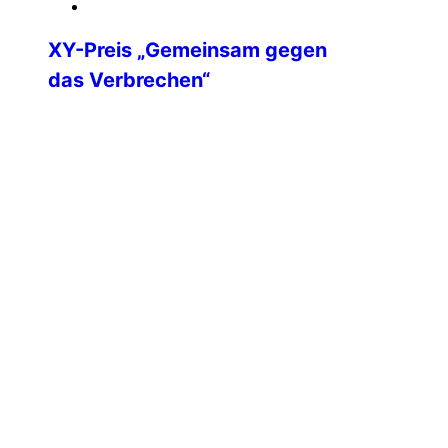
23. November 2025
XY-Preis „Gemeinsam gegen
das Verbrechen“
Im ZDF-Hauptstadtstudio wurde am 17.
November 2025 der XY-Preis
„Gemeinsam gegen das Verbrechen“
verliehen. Unter der Schirmherrschaft
von Bundesinnenminister Alexander
Dobrindt ehrte das ZDF fünf Menschen,
die mit entschlossenem und mutigem
Handeln schwere Straftaten verhindert
oder beendet haben. Die Auszeichnung
würdigt jährlich herausragende
Zivilcourage und macht sichtbar, wie
wichtig Mitmenschlichkeit im Alltag ist.
In diesem […]