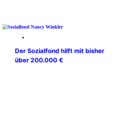
weiterlesen
01. Dezember 2025
Der Sozialfond hilft mit bisher
über 200.000 €
In den vergangenen Jahren konnte der
Sozial- und Bildungsfonds in vielen
Einzelfällen helfen. Hier nachfolgend
einige Beispiele, die nach
unterschiedlichen Ereignissen der „IPA-
Familie“ geholfen haben: Nicolai B. aus
Bayern erhielt 10.000 € für den Einbau
eines Behindertenliftes. Der Ehefrau des
verstorbenen Mario B. aus Baden-
Württemberg konnte mit 5.000 €
geholfen werden. Damit konnte sie die