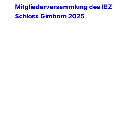
Mitgliederversammlung des IBZ
Schloss Gimborn 2025
Positive internationale Entwicklung und
personelle Veränderungen Am
vergangenen Wochenende fand im IBZ
Schloss Gimborn die diesjährige
Mitgliederversammlung statt. Über 70
stimmberechtigte Mitglieder nahmen
persönlich teil – ein starkes Zeichen für
die enge Verbundenheit zwischen den
nationalen Sektionen, dem IBZ und der
IPA-Gemeinschaft insgesamt. Inhaltlich
stand die Versammlung ganz im Zeichen
der weiteren Entwicklung des
Bildungszentrums. […]