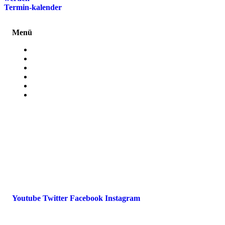
Termin-kalender
Menü
Presse
Magazin
Downloads
FAQ
Impressum
Datenschutz
International Police Association
IPA Deutsche Sektion e.V.
Schulze-Delitzsch-Straße 4
66450 Bexbach / Germany
Telefon +49 6826 510 99-0
service@ipa-deutschland.de
Youtube
Twitter
Facebook
Instagram
© 2022 IPA Deutschland