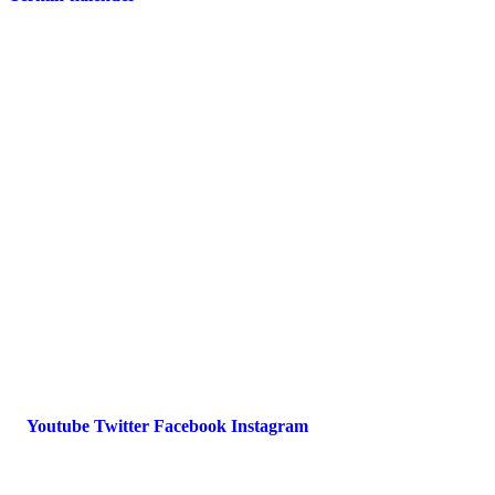
Presse
Magazin
Downloads
FAQ
Impressum
Datenschutz
International Police Association
IPA Deutsche Sektion e.V.
Schulze-Delitzsch-Straße 4
66450 Bexbach / Germany
Telefon +49 6826 510 99-0
service@ipa-deutschland.de
Youtube
Twitter
Facebook
Instagram
© 2022 IPA Deutschland