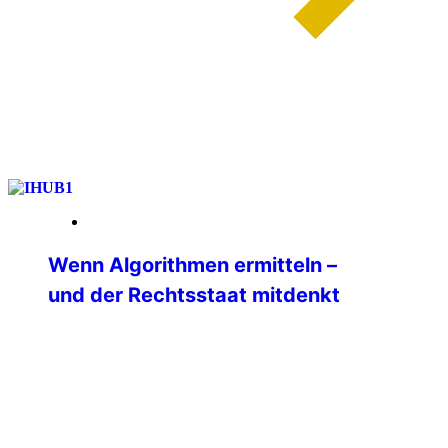
weiterlesen
13. Januar 2026
Wenn Algorithmen ermitteln –
und der Rechtsstaat mitdenkt
Ein internationales Seminar zu Big Data
in der Polizeiarbeit am IBZ Schloss
Gimborn Wie verändern Big Data und
moderne Analyseplattformen die tägliche
Polizeiarbeit? Welche Chancen eröffnen
sie — und wo liegen ihre rechtlichen,