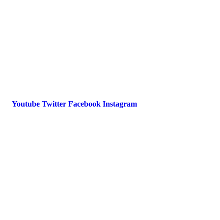
Datenschutz
International Police Association
IPA Deutsche Sektion e.V.
Schulze-Delitzsch-Straße 4
66450 Bexbach / Germany
Telefon +49 6826 510 99-0
service@ipa-deutschland.de
Youtube
Twitter
Facebook
Instagram
© 2022 IPA Deutschland