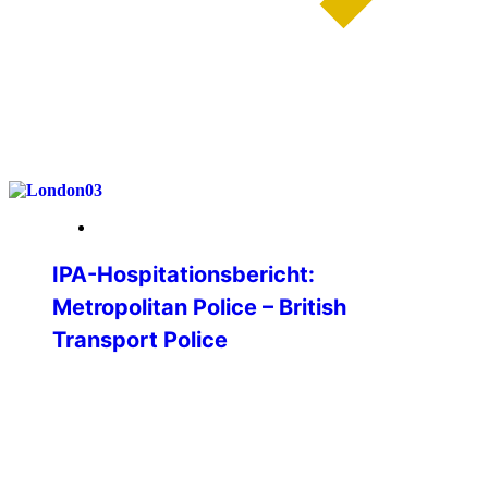
weiterlesen
26. Januar 2026
IPA-Hospitationsbericht:
Metropolitan Police – British
Transport Police
Im Rahmen meiner Bachelorarbeit an der
Hochschule für Polizei Baden-
Württemberg war ich auf der Suche nach
einer guten Forschungsfrage. Im Rahmen
eines Vorstellungsprogramms der IPA an