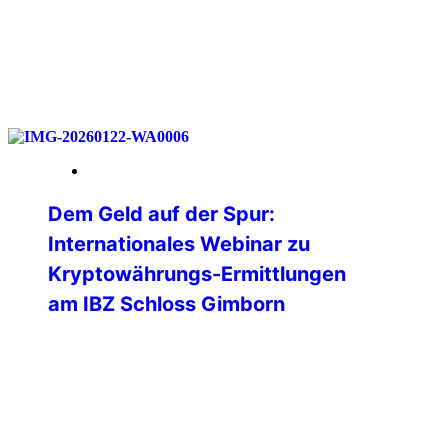
weiterlesen
23. Januar 2026
Dem Geld auf der Spur:
Internationales Webinar zu
Kryptowährungs-Ermittlungen
am IBZ Schloss Gimborn
💻 Was passiert eigentlich mit einer
Ransomware-Zahlung auf der
Blockchain?🌐 Wie verfolgen Ermittler
digitale Geldflüsse in Echtzeit?🕵️ Und wo
endet die vermeintliche Anonymität