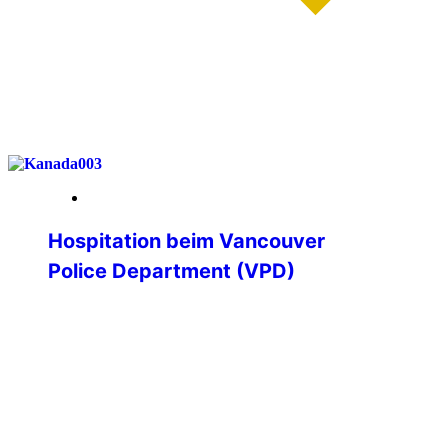
weiterlesen
19. Januar 2026
Hospitation beim Vancouver
Police Department (VPD)
Hospitation beim Vancouver Police
Department – Einblicke in die
Polizeiarbeit an der kanadischen
Westküste Im Rahmen meines
Polizeistudiums erhielt ich die besondere
Möglichkeit, eine dreiwöchige
Hospitation bei einer ausländischen