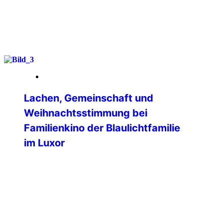
weiterlesen
09. Januar 2026
Lachen, Gemeinschaft und
Weihnachtsstimmung bei
Familienkino der Blaulichtfamilie
im Luxor
Ein fröhlicher und rundum gelungener
Familien-Kinonachmittag fand am
vierten Advent im LUXOR Filmpalast
Bensheim statt. Die Veranstaltung, zu
der die International Police Association
(IPA) Bergstrasse-Odenwald gemeinsam