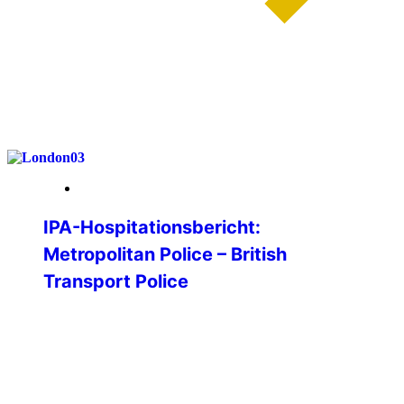
weiterlesen
26. Januar 2026
IPA-Hospitationsbericht:
Metropolitan Police – British
Transport Police
Im Rahmen meiner Bachelorarbeit an der
Hochschule für Polizei Baden-
Württemberg war ich auf der Suche nach
einer guten Forschungsfrage. Im Rahmen
eines Vorstellungsprogramms der IPA an