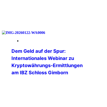
weiterlesen
23. Januar 2026
Dem Geld auf der Spur:
Internationales Webinar zu
Kryptowährungs-Ermittlungen
am IBZ Schloss Gimborn
💻 Was passiert eigentlich mit einer
Ransomware-Zahlung auf der
Blockchain?🌐 Wie verfolgen Ermittler
digitale Geldflüsse in Echtzeit?🕵️ Und wo
endet die vermeintliche Anonymität