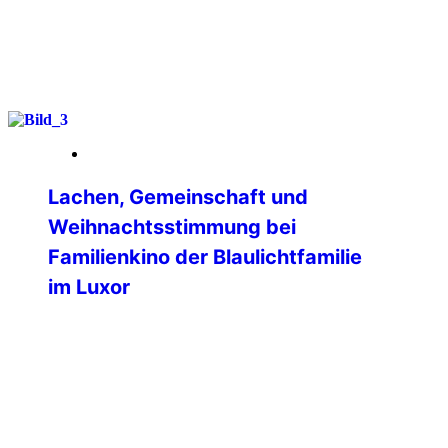
weiterlesen
09. Januar 2026
Lachen, Gemeinschaft und
Weihnachtsstimmung bei
Familienkino der Blaulichtfamilie
im Luxor
Ein fröhlicher und rundum gelungener
Familien-Kinonachmittag fand am
vierten Advent im LUXOR Filmpalast
Bensheim statt. Die Veranstaltung, zu
der die International Police Association
(IPA) Bergstrasse-Odenwald gemeinsam