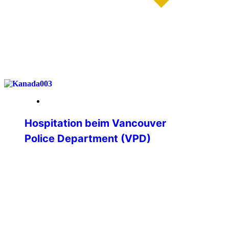
weiterlesen
19. Januar 2026
Hospitation beim Vancouver
Police Department (VPD)
Hospitation beim Vancouver Police
Department – Einblicke in die
Polizeiarbeit an der kanadischen
Westküste Im Rahmen meines
Polizeistudiums erhielt ich die besondere
Möglichkeit, eine dreiwöchige
Hospitation bei einer ausländischen