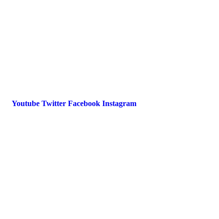
Datenschutz
International Police Association
IPA Deutsche Sektion e.V.
Schulze-Delitzsch-Straße 4
66450 Bexbach / Germany
Telefon +49 6826 510 99-0
service@ipa-deutschland.de
Youtube
Twitter
Facebook
Instagram
© 2022 IPA Deutschland