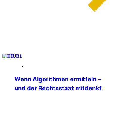
weiterlesen
13. Januar 2026
Wenn Algorithmen ermitteln –
und der Rechtsstaat mitdenkt
Ein internationales Seminar zu Big Data
in der Polizeiarbeit am IBZ Schloss
Gimborn Wie verändern Big Data und
moderne Analyseplattformen die tägliche
Polizeiarbeit? Welche Chancen eröffnen
sie — und wo liegen ihre rechtlichen,