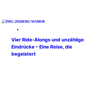
weiterlesen
18. Mai 2026
Vier Ride-Alongs und unzählige
Eindrücke – Eine Reise, die
begeistert
Nach langer Überlegung habe ich mich
im Dezember 2025 dazu entschlossen,
mir einen lang gehegten Traum zu
erfüllen und in die USA zu reisen. Ganz
oben auf meiner Liste der Bundesstaat
Texas. Nach vielem Hin- und
Herüberlegen stand dann irgendwann
die Route von Dallas über Oklahoma City,
Amarillo, Albuquerque, Page, Hurricane,