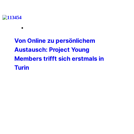
weiterlesen
26. Mai 2026
Von Online zu persönlichem
Austausch: Project Young
Members trifft sich erstmals in
Turin
Am vergangenen Wochenende fand in
Turin (Italien) das erste physische
Treffen des Projektes Young Members
der Professional Commission der
International Police Association statt.
Bislang erfolgte die gesamte
Zusammenarbeit ausschließlich digital
und online – umso bedeutender war
dieses erste persönliche