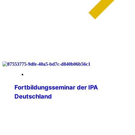
weiterlesen
03. Juni 2026
Fortbildungsseminar der IPA
Deutschland
Lernen, Vernetzen, Gestalten – IPA
Deutschland trifft sich im Bergischen
Land Vom 29. bis 31. Mai 2026
versammelten sich 25 engagierte
Mitglieder der IPA Deutschland im