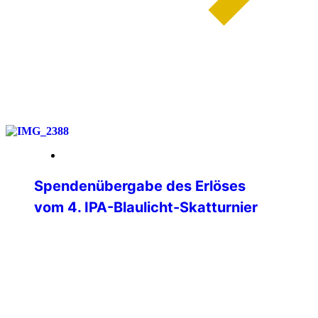
weiterlesen
01. Juni 2026
Spendenübergabe des Erlöses
vom 4. IPA-Blaulicht-Skatturnier
Am Donnerstag, 28.05.2026, konnten
Verbindungsstellenleiter Matthias Albert
und Jürgen Ganter (Turnierleiter des
Skatturniers) den Erlös des Skatturniers
an den Verantwortlichen des
therapeuthischen Reitens, Martin Müller,