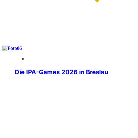
weiterlesen
29. Mai 2026
Die IPA-Games 2026 in Breslau
Wenn über tausend Polizistinnen und
Polizisten aus aller Welt ihre
Dienstwaffen ablegen und stattdessen
Laufschuhe schnüren, Judogis anlegen
oder sich am Schachbrett
gegenübersitzen, dann sind die IPA-
Games im Gange. Die IPA-Games 2026
fanden vom 10. bis 15. Mai in Wrocław,
Polen statt und brachten IPA-Mitglieder