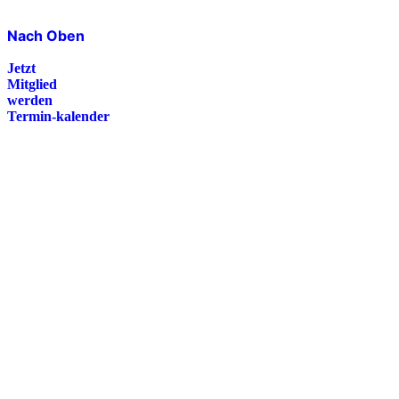
Nach Oben
Jetzt
Mitglied
werden
Termin-kalender
Presse
Magazin
Downloads
FAQ
Impressum
Datenschutz
International Police Association
IPA Deutsche Sektion e.V.
Schulze-Delitzsch-Straße 4
66450 Bexbach / Germany